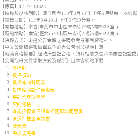
【傳真】02-27110623
【領標及投標期限】即日起至113年3月18日 下午5時整前，以郵
【開標日期】113年3月18日 下午5時30分整。
【開標地點】本會(臺北市中山區朱崙街20號5樓502A室 )
【履約地點】本會(臺北市中山區朱崙街20號5樓502A室 )
【決標方式】未達公告金額之採購參考最有利標精神。
【中文公開取得報價單或企劃書公告附加說明】無
【廠商資格摘要】經政府登記合格，領有相關之營利事業登記證或
【公開取得文件領取方式及處所】自本會網站下載
外標封
投標須知
投標廠商聲明書
投標廠商證件審查表
委託代理授權書
契約樣稿
查詢押標金保證金相關資料同意書
退還押標金申請書
減價單
需求規範書