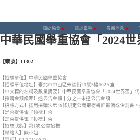
關於協會
關於舉重
最新消息
中華民國舉重協會「2024世
【案號】11302
【招標單位】中華民國舉重協會
【招標單位地址】臺北市中山區朱崙街20號5樓502A室
【中文標的名稱及數量摘要】中華民國舉重協會「2024世界盃」
【採購金額級距】逾公告金額十分之一未達公告金額
【招標方式】援用採購法第49條規定公開取得書面報價或企劃書。
【是否提供電子領標】否
【是否提供電子投標】否
【招標狀態】第1次公開招標
【聯絡人】陳小姐
【電話】02-27110823