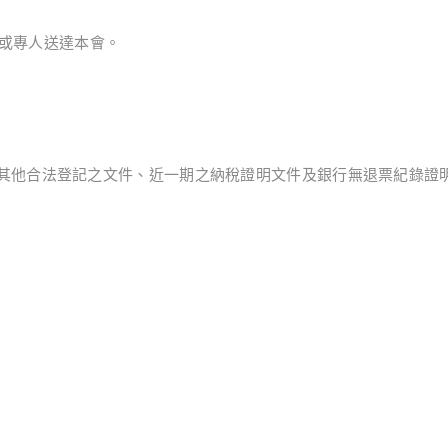
遞或專人送達本會。
其他合法登記之文件、近一期之納稅證明文件及銀行無退票紀錄證