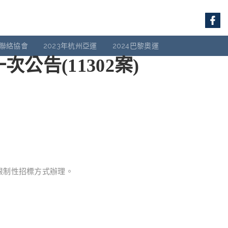
聯絡協會
2023年杭州亞運
2024巴黎奧運
告(11302案)
限制性招標方式辦理。