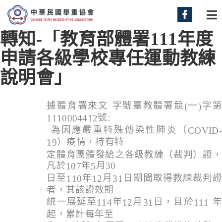
轉知-「教育部體署111年度
申請各級學校專任運動教練
說明會」
據體育署來文 字號臺教體署競
一
字
(
)
號
:
1110004412
為因應嚴重特殊傳染性肺炎（
COVID-
）疫情，持有特
19
定體育團體發給之各級教練（裁判）證，
凡於
年
月
30
107
5
日至
年
月
日期間取得教練裁判證
110
12
31
者，其該證效期
統一展延至
年
月
日，且於
114
12
31
111
起，累計每年至