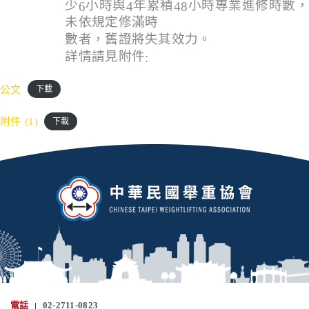
少
小時與
年累積
小時專業進修時數
6
4
48
未依規定修滿時
數者，舊證將失其效力。
詳情請見附件
:
公文
下載
附件 (1)
下載
電話
02-2711-0823