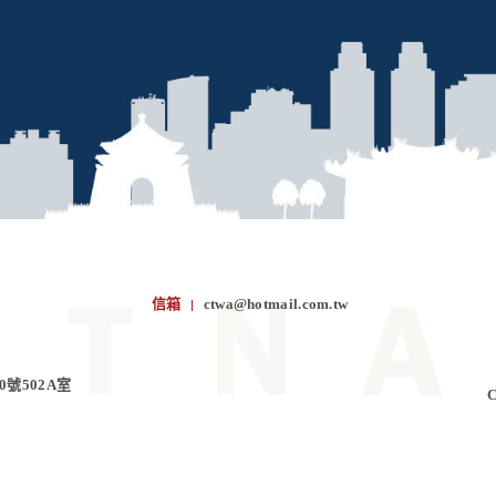
信箱
ctwa@hotmail.com.tw
0號502A室