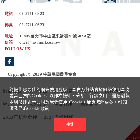
電話
02-2711-0823
傳真
02-2711-0623
地址
10489台北市中山區朱崙街20號502A室
信箱
ctwa@hotmail.com.tw
FOLLOW US
Copyright © 2019 中華民國舉重協會
為提供您最佳的網站使用體驗，本官方網站會於網站使用本身
關於協會
關於舉重
最新消息
財務專區
影片專區
或第三方的Cookie，以作為技術、分析、行銷之用。繼續瀏覽
本網站即表示您同意我們使用 Cookie。若想瞭解更多，可閱
照片專區
成績紀錄
相關連結
聯絡協會
讀我們的
Cookie政策。
2023年杭州亞運
2024巴黎奧運
接受