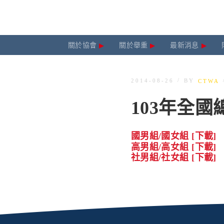
關於協會
關於舉重
最新消息
/
BY
2014-08-26
CTWA
103年全
國男組/國女組 [下載]
高男組/高女組 [下載]
社男組/社女組 [下載]