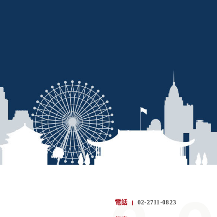
電話
02-2711-0823