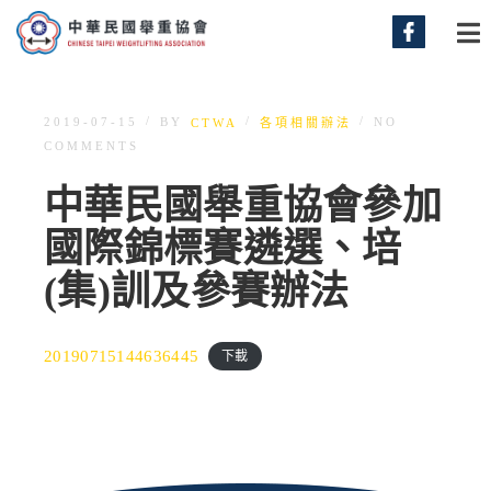
/
/
/
BY
2019-07-15
NO
CTWA
各項相關辦法
COMMENTS
中華民國舉重協會參加
國際錦標賽遴選、培
(集)訓及參賽辦法
20190715144636445
下載