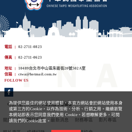
電話
02-2711-0823
傳真
02-2711-0623
地址
10489台北市中山區朱崙街20號502A室
信箱
ctwa@hotmail.com.tw
FOLLOW US
為提供您最佳的網站使用體驗，本官方網站會於網站使用本身
Copyright © 2019 中華民國舉重協會
或第三方的Cookie，以作為技術、分析、行銷之用。繼續瀏覽
本網站即表示您同意我們使用 Cookie。若想瞭解更多，可閱
關於協會
關於舉重
最新消息
財務專區
影片專區
讀我們的
Cookie政策。