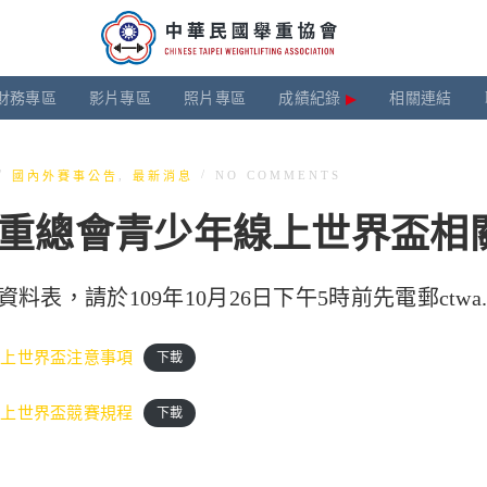
財務專區
影片專區
照片專區
成績紀錄
相關連結
/
/
,
NO COMMENTS
國內外賽事公告
最新消息
際舉重總會青少年線上世界盃相
請於109年10月26日下午5時前先電郵ctwa.t1106@
線上世界盃注意事項
下載
線上世界盃競賽規程
下載