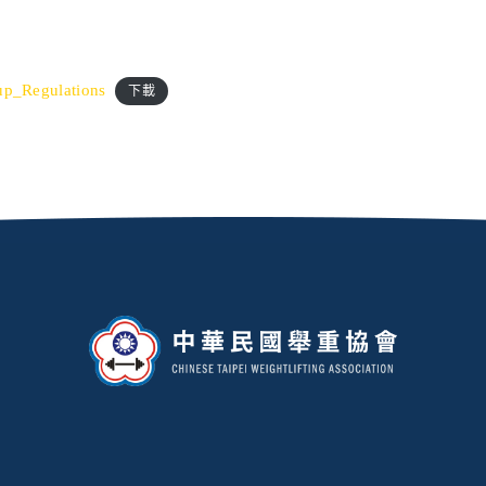
up_Regulations
下載