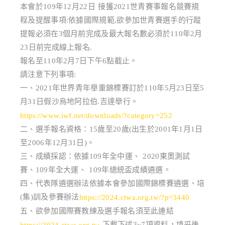
本會於109年12月22日 接獲2021世青賽事報名競賽規
程及提醒事項:依據國際規範,欲參加世青賽選手的行蹤
提報必須在3個月前完成及最大報名數必須於110年2月
23日前完成線上報名.
報名至110年2月7日下午6點截止。
請注意下列事項:
一、2021年世界青年舉重錦標賽訂於110年5月23日至5
月31日假沙烏地阿拉伯.吉達舉行。
https://www.iwf.net/downloads/?category=252
二、選手報名資格：15歲至20歲(出生於2001年1月1日
至2006年12月31日)。
三、成績採認：依據109年全中運、 2020東奧測試
賽、109年全大運、 109年總統盃成績遴選。
四、代表隊遴選辦法依據本會參加國際錦標賽遴選、培
(集)訓及參賽辦法
https://2024.ctwa.org.tw/?p=3440
五、欲參加國際賽教練及選手報名須至此連結
下載下述3~7項資料，填妥後
https://2024.ctwa.org.tw