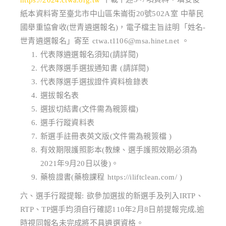
紙本資料寄至臺北市中山區朱崙街20號502A室 中華民
國舉重協會收(世青遴選報名)，電子檔主旨註明「姓名-
世青遴選報名」寄至 ctwa.t1106@msa.hinet.net 。
代表隊遴選報名須知(請詳閱)
代表隊選手選拔通知書 (請詳閱)
代表隊選手選拔證件資料檢錄表
選拔報名表
選拔切結書(文件需為親簽檔)
選手行蹤資料表
新選手註冊表英文版(文件需為親簽檔 )
有效期限護照影本(教練、選手護照效期必須為
2021年9月20日以後)。
藥檢證書(藥檢課程 https://iliftclean.com/ )
六、選手行蹤提報: 欲參加選拔的新選手及列入IRTP、
RTP、TP選手均須自行確認110年2月8日前提報完成,逾
時視同報名未完成將不具遴選資格。