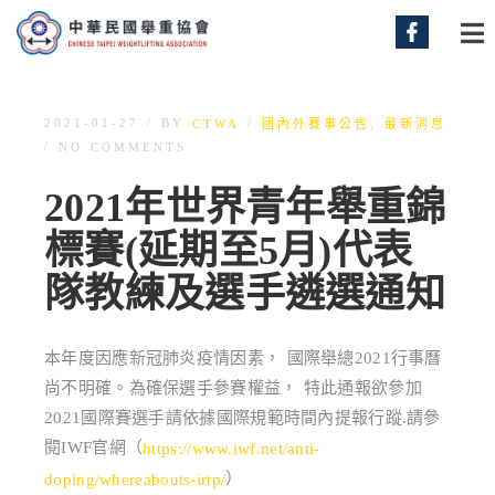
/
/
BY
,
2021-01-27
CTWA
國內外賽事公告
最新消息
/
NO COMMENTS
2021年世界青年舉重錦
標賽(延期至5月)代表
隊教練及選手遴選通知
本年度因應新冠肺炎疫情因素， 國際舉總2021行事曆
尚不明確。為確保選手參賽權益， 特此通報欲參加
2021國際賽選手請依據國際規範時間內提報行蹤.請參
閱IWF官網（
https://www.iwf.net/anti-
）
doping/whereabouts-irtp/