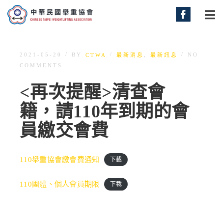
/
/
/
BY
,
2021-05-20
NO
CTWA
最新消息
最新訊息
COMMENTS
<再次提醒>清查會
籍，請110年到期的會
員繳交會費
110舉重協會繳會費通知
下載
110團體、個人會員期限
下載