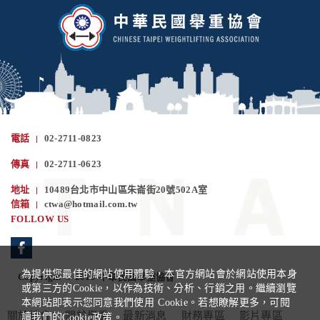
電話
02-2711-0823
傳真
02-2711-0623
地址
10489台北市中山區朱崙街20號502A室
信箱
ctwa@hotmail.com.tw
FOLLOW US
為提供您最佳的網站使用體驗，本官方網站會於網站使用本身
Copyright © 2019 中華民國舉重協會
或第三方的Cookie，以作為技術、分析、行銷之用。繼續瀏覽
本網站即表示您同意我們使用 Cookie。若想瞭解更多，可閱
關於協會
關於舉重
最新消息
財務專區
影片專區
讀我們的
Cookie政策。