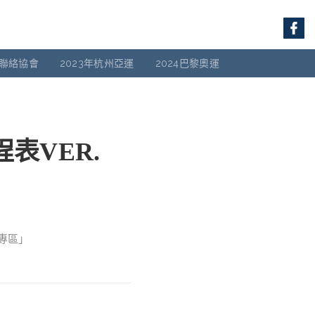
聯絡協會
2023年杭州亞運
2024巴黎奧運
表VER.
會專區」