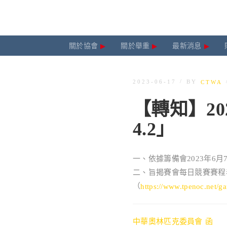
關於協會
關於舉重
最新消息
/
BY
2023-06-17
CTWA
【轉知】2
4.2」
一、依據籌備會2023年6
二、旨揭賽會每日競賽賽程表V
（
https://www.tpenoc.net/g
中華奧林匹克委員會 函