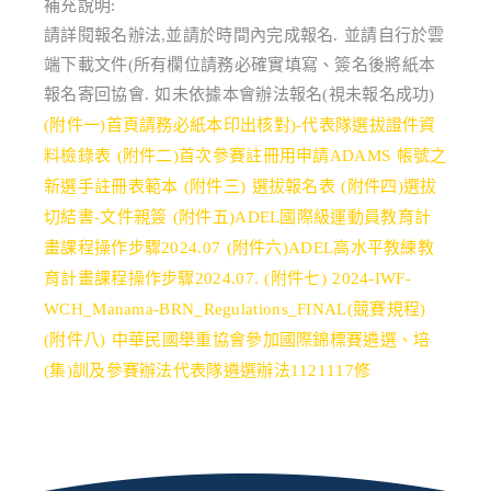
補充說明:
請詳閱報名辦法,並請於時間內完成報名. 並請自行於雲
端下載文件(所有欄位請務必確實填寫、簽名後將紙本
報名寄回協會. 如未依據本會辦法報名(視未報名成功)
(附件一)首頁請務必紙本印出核對)-代表隊選拔證件資
料檢錄表
(附件二)首次參賽註冊用申請ADAMS 帳號之
新選手註冊表範本
(附件三) 選拔報名表
(附件四)選拔
切結書-文件親簽
(附件五)ADEL國際級運動員教育計
畫課程操作步驟2024.07
(附件六)ADEL高水平教練教
育計畫課程操作步驟2024.07.
(附件七) 2024-IWF-
WCH_Manama-BRN_Regulations_FINAL(競賽規程)
(附件八) 中華民國舉重協會參加國際錦標賽遴選、培
(集)訓及參賽辦法代表隊遴選辦法1121117修