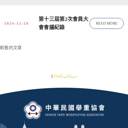
第十三屆第2次會員大
READ MORE
2024-12-20
會會議紀錄
文
較舊的文章
章
導
覽
1
2
3
4
5
...
10
...
»