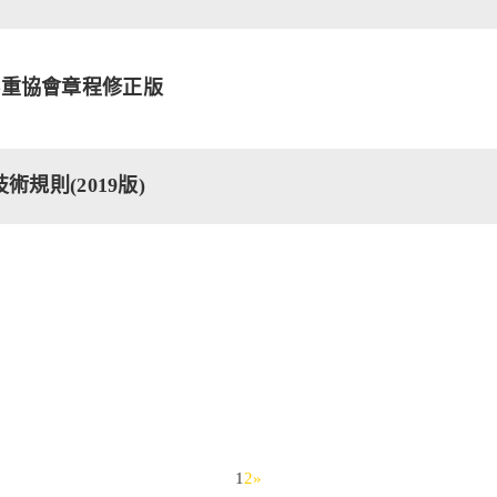
舉重協會章程修正版
0技術規則(2019版)
1
2
»